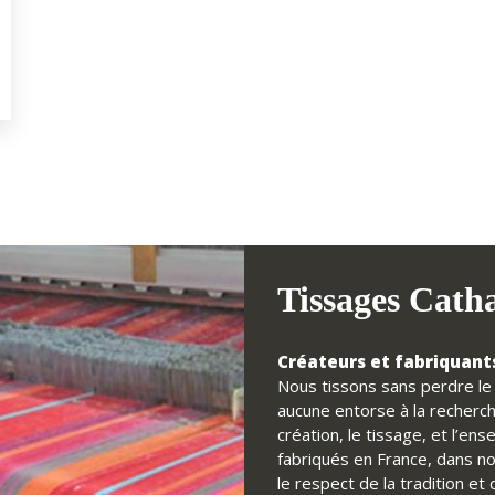
Tissages Cath
Créateurs et fabriquants
Nous tissons sans perdre le f
aucune entorse à la recherch
création, le tissage, et l’e
fabriqués en France, dans no
le respect de la tradition e