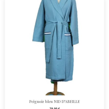
ancien
Peignoir bleu NID D’ABEILLE
79,00
€