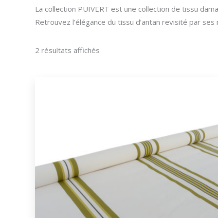
La collection PUIVERT est une collection de tissu dam
Retrouvez l’élégance du tissu d’antan revisité par ses
Trié
2 résultats affichés
du
plus
récent
au
plus
ancien