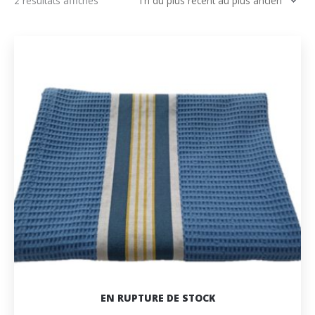
2 résultats affichés
du
plus
récent
au
plus
ancien
EN RUPTURE DE STOCK