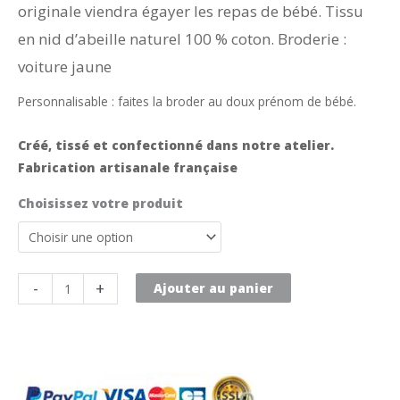
originale viendra égayer les repas de bébé. Tissu
en nid d’abeille naturel 100 % coton. Broderie :
voiture jaune
Personnalisable : faites la broder au doux prénom de bébé.
Créé, tissé et confectionné dans notre atelier.
Fabrication artisanale française
Choisissez votre produit
quantité
-
+
Ajouter au panier
de
Bavoir
en
nid
d'abeille