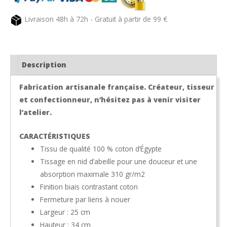
naturel
Livraison 48h à 72h - Gratuit à partir de 99 €
broderie
Voiture
jaune
Description
Fabrication artisanale française. Créateur, tisseur
et confectionneur, n’hésitez pas à venir visiter
l’atelier.
CARACTÉRISTIQUES
Tissu de qualité 100 % coton d’Égypte
Tissage en nid d’abeille pour une douceur et une
absorption maximale 310 gr/m2
Finition biais contrastant coton
Fermeture par liens à nouer
Largeur : 25 cm
Hauteur : 34 cm