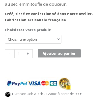
au sec, emmitouflé de douceur.
Créé, tissé et confectionné dans notre atelier.
Fabrication artisanale française
Choisissez votre produit
quantité
-
+
Ajouter au panier
de
Cape
de
bain
bébé
en
Livraison 48h à 72h - Gratuit à partir de 99 €
nid
d'abeille
naturelle