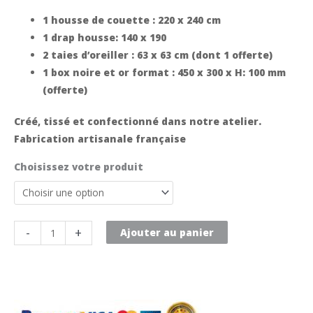
1 housse de couette : 220 x 240 cm
1 drap housse: 140 x 190
2 taies d’oreiller : 63 x 63 cm (dont 1 offerte)
1 box noire et or format : 450 x 300 x H: 100 mm
(offerte)
Créé, tissé et confectionné dans notre atelier.
Fabrication artisanale française
Choisissez votre produit
quantité
-
+
Ajouter au panier
de
Coffret
cadeau
n°1