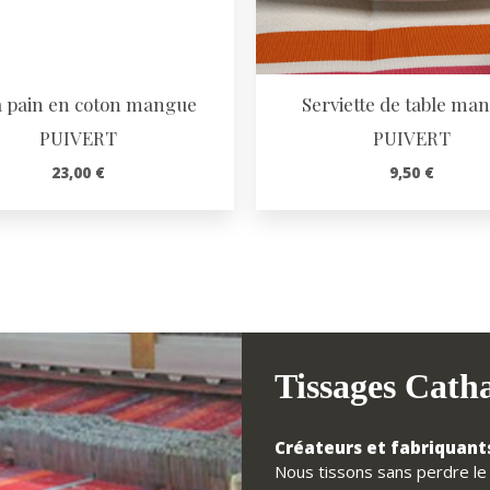
à pain en coton mangue
Serviette de table ma
PUIVERT
PUIVERT
23,00
€
9,50
€
Tissages Cath
Créateurs et fabriquants
Nous tissons sans perdre le f