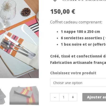
150,00
€
Coffret cadeau comprenant:
1 nappe 180 x 250 cm
6 serviettes assorties ( 
1 box noire et or (offer
Créé, tissé et confectionné d
Fabrication artisanale frança
Choisissez votre produit
quantité
-
+
Ajouter a
de