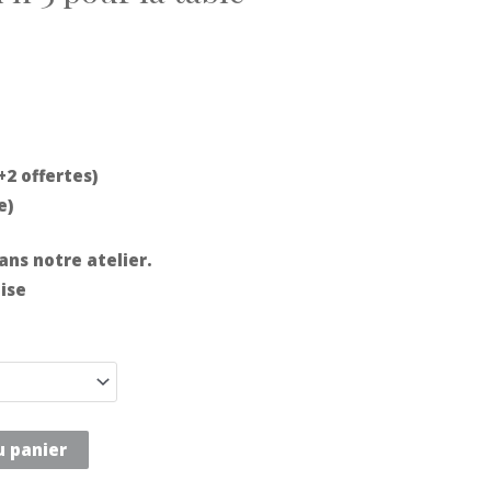
+2 offertes)
te)
ans notre atelier.
ise
u panier