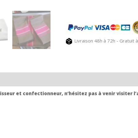
Coffret
cadeau
n°3
pour
la
Livraison 48h à 72h - Gratuit à
table
sseur et confectionneur, n’hésitez pas à venir visiter l’