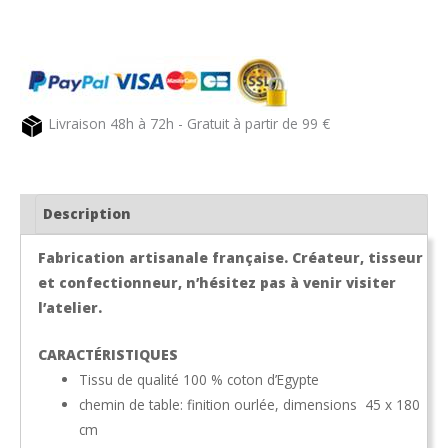
Coffret
cadeau
n°2
pour
la
Livraison 48h à 72h - Gratuit à partir de 99 €
table
Description
Fabrication artisanale française. Créateur, tisseur
et confectionneur, n’hésitez pas à venir visiter
l’atelier.
CARACTÉRISTIQUES
Tissu de qualité 100 % coton d’Egypte
chemin de table: finition ourlée, dimensions 45 x 180
cm