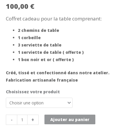
100,00
€
Coffret cadeau pour la table comprenant:
2 chemins de table
1 corbeille
3 serviette de table
1 serviette de table ( offerte )
1 box noir et or ( offerte )
Créé, tissé et confectionné dans notre atelier.
Fabrication artisanale française
Choisissez votre produit
quantité
-
+
Ajouter au panier
de