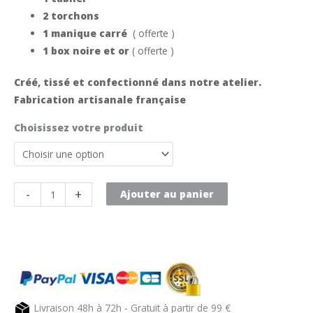
2 torchons
1 manique carré
( offerte )
1 box noire et or
( offerte )
Créé, tissé et confectionné dans notre atelier.
Fabrication artisanale française
Choisissez votre produit
quantité
-
+
Ajouter au panier
de
Coffret
cadeau
n°1
pour
la
Livraison 48h à 72h - Gratuit à partir de 99 €
cuisine