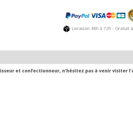
de
toilette
rayure
verte
Livraison 48h à 72h - Gratuit à
horizontale
CAMON
sseur et confectionneur, n’hésitez pas à venir visiter l’