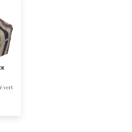
CK
é vert