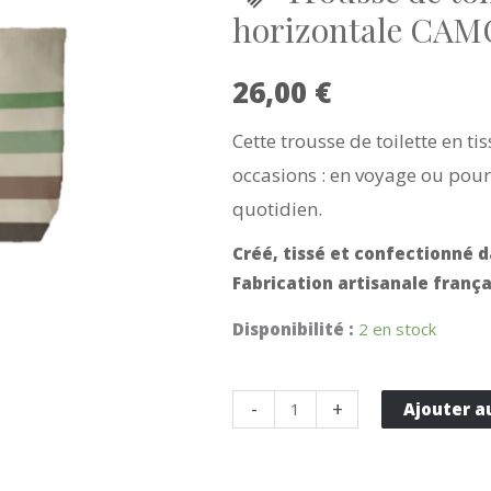
horizontale CA
26,00
€
Cette trousse de toilette en ti
occasions : en voyage ou pou
quotidien.
Créé, tissé et confectionné d
Fabrication artisanale frança
Disponibilité :
2 en stock
quantité
-
+
Ajouter a
de
Trousse