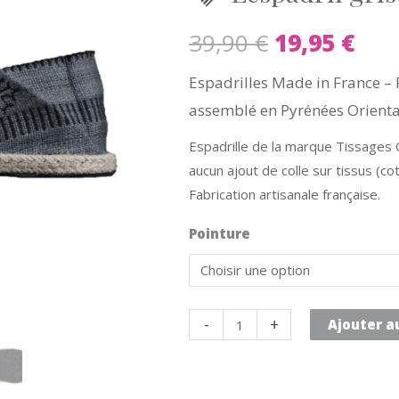
39,90
€
19,95
€
Espadrilles Made in France – 
assemblé en Pyrénées Oriental
Espadrille de la marque Tissages 
aucun ajout de colle sur tissus (coto
Fabrication artisanale française.
Pointure
quantité
-
+
Ajouter a
de
Lespadril
grise