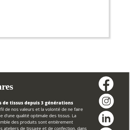
ares
 de tissus depuis 3 générations
il de nos valeurs et la volonté de ne faire
e d’une qualité optimale des tissus. La
nsemble des produits sont entièrement
s ateliers de tissage et de confection, dans