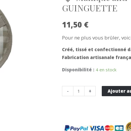
GUINGUETTE
11,50
€
Pour ne plus vous brûler, vo
Créé, tissé et confectionné d
Fabrication artisanale frança
Disponibilité :
4 en stock
quantité
-
+
Ajouter a
de
Manique
anti-
chaleur
ronde