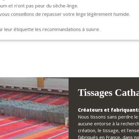
um et n’ont pas peur du sèche-linge.
s vous conseillons de repasser votre linge légèrement humide.
 leur étiquette les recommandations à suivre.
Tissages Cath
Créateurs et fabriquants
Nous tissons sans perdre le f
aucune entorse à la recherch
création, le tissage, et l’e
fabriqués en France, dans no