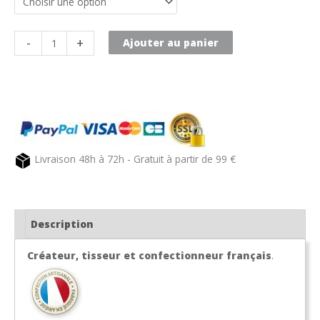
quantité
-
+
Ajouter au panier
de
Masque
de
protection
tissus
"Ado"
Livraison 48h à 72h - Gratuit à partir de 99 €
Description
Créateur, tisseur et confectionneur français
.