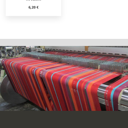
6,20
€