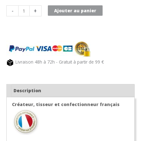
quantité
-
+
Ajouter au panier
de
Nouveau
masque
de
protection
tissus
Livraison 48h à 72h - Gratuit à partir de 99 €
pour
adulte,
modèle
homme
Description
Créateur, tisseur et confectionneur français