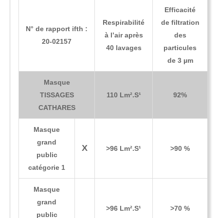
Efficacité
Respirabilité
de filtration
N° de rapport ifth :
à l’air après
des
20-02157
40 lavages
particules
de 3 µm
Masque
TISSAGES
110 Lm².S¹
92%
CATHARES
Masque
grand
X
˃96 Lm².S¹
˃90 %
public
catégorie 1
Masque
grand
˃96 Lm².S¹
˃70 %
public