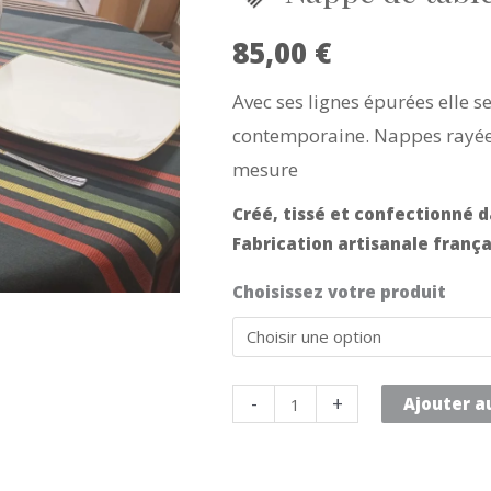
85,00
€
Avec ses lignes épurées elle se
contemporaine. Nappes rayées
mesure
Créé, tissé et confectionné d
Fabrication artisanale frança
Choisissez votre produit
quantité
-
+
Ajouter a
de
Nappe
de