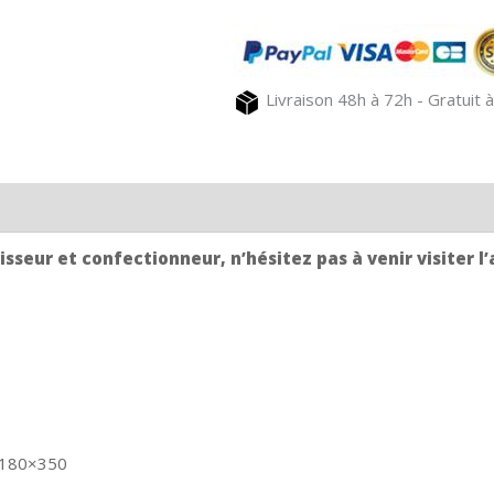
table
anthracite
CAMON
Livraison 48h à 72h - Gratuit à
sseur et confectionneur, n’hésitez pas à venir visiter l’
 180×350