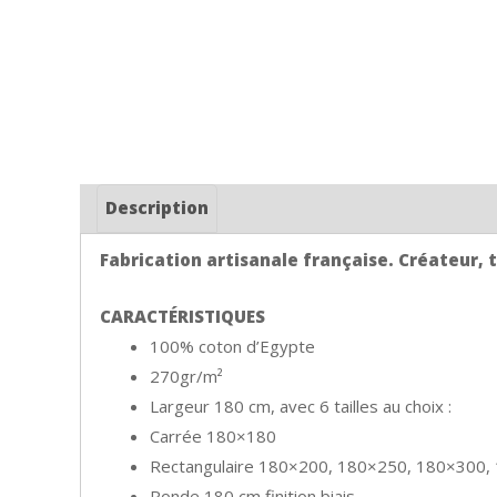
Description
Fabrication artisanale française. Créateur, ti
CARACTÉRISTIQUES
100% coton d’Egypte
270gr/m²
Largeur 180 cm, avec 6 tailles au choix :
Carrée 180×180
Rectangulaire 180×200, 180×250, 180×300,
Ronde 180 cm finition biais