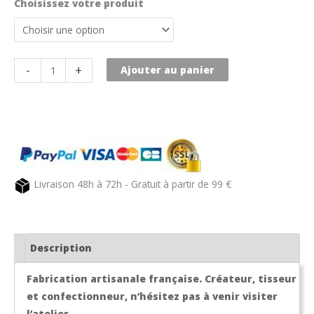
Choisissez votre produit
quantité
-
+
Ajouter au panier
de
Nappe
de
table
anthracite
doré
Livraison 48h à 72h - Gratuit à partir de 99 €
QUERIBUS
Description
Fabrication artisanale française. Créateur, tisseur
et confectionneur, n’hésitez pas à venir visiter
l’atelier.