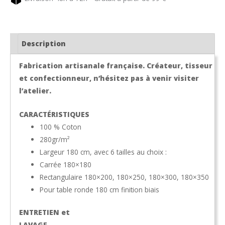
dunes
MIREPOIX
Description
Fabrication artisanale française. Créateur, tisseur
et confectionneur, n’hésitez pas à venir visiter
l’atelier.
CARACTÉRISTIQUES
100 % Coton
280gr/m²
Largeur 180 cm, avec 6 tailles au choix :
Carrée 180×180
Rectangulaire 180×200, 180×250, 180×300, 180×350
Pour table ronde 180 cm finition biais
ENTRETIEN et
LAVAGE