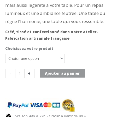
mais aussi légèreté à votre table. Pour un repas
lumineux et une ambiance feutrée. Une table où
règne l’harmonie, une table qui vous ressemble.
Créé, tissé et confectionné dans notre atelier.
Fabrication artisanale française
Choisissez votre produit
quantité
-
+
Ajouter au panier
de
Nappe
de
table
soleil
des
Livraison 48h à 72h - Gratuit à partir de 99 €