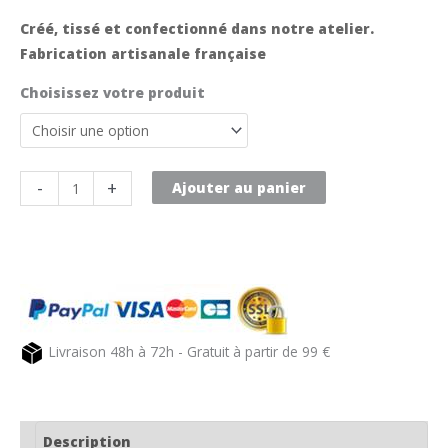
Créé, tissé et confectionné dans notre atelier.
Fabrication artisanale française
Choisissez votre produit
quantité
-
+
Ajouter au panier
de
Nappe
de
table
vert
amande
Livraison 48h à 72h - Gratuit à partir de 99 €
PUIVERT
Description