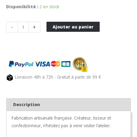
Disponibilité :
2 en stock
quantité
-
+
Ajouter au panier
de
Plaid
en
pure
laine
600gr/m²
Livraison 48h à 72h - Gratuit à partir de 99 €
bord
jean,
Noir
Description
Fabrication artisanale française. Créateur, tisseur et
confectionneur, n’hésitez pas à venir visiter l’atelier.