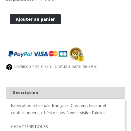
quantité
Ajouter au panier
de
Plaid
en
pure
laine
noir
Livraison 48h à 72h - Gratuit à partir de 99 €
600gr/m²
Description
Fabrication artisanale française. Créateur, tisseur et
confectionneur, n’hésitez pas à venir visiter l’atelier.
CARACTÉRISTIQUES