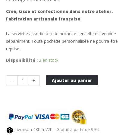
Créé, tissé et confectionné dans notre atelier.
Fabrication artisanale française
La serviette assortie à cette pochette serviette est vendue
séparément. Toute pochette personnalisée ne pourra être
reprise.
Disponibilité :
2 en stock
quantité
-
+
Ajouter au panier
de
Pochette
serviette
en
tissu
mangue
Livraison 48h à 72h - Gratuit à partir de 99 €
PUIVERT