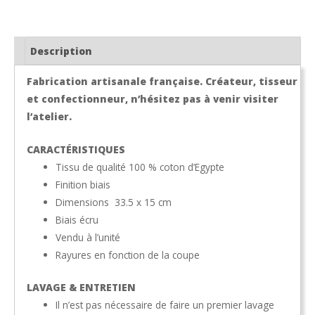
biais
écru
Description
Fabrication artisanale française. Créateur, tisseur
et confectionneur, n’hésitez pas à venir visiter
l’atelier.
CARACTÉRISTIQUES
Tissu de qualité 100 % coton d’Egypte
Finition biais
Dimensions 33.5 x 15 cm
Biais écru
Vendu à l’unité
Rayures en fonction de la coupe
LAVAGE & ENTRETIEN
Il n’est pas nécessaire de faire un premier lavage