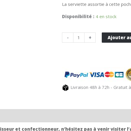
La serviette assortie à cette poc
Disponibilité :
4 en stock
quantité
-
+
Ajouter a
de
Pochette
serviette
terre
AUTHENTIQUE
avec
Livraison 48h à 72h - Gratuit à
broderie
sseur et confectionneur, n’hésitez pas à venir visiter l’