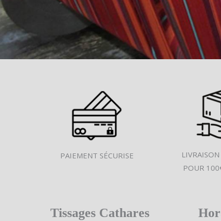
LIVRAISON
PAIEMENT SÉCURISE
POUR 100
Tissages Cathares
Hor