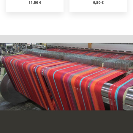
11,50
€
9,50
€