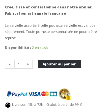
Créé, tissé et confectionné dans notre atelier.
Fabrication artisanale française
La serviette assortie à cette pochette serviette est vendue
séparément. Toute pochette personnalisée ne pourra être
reprise.
Disponibilité :
2 en stock
quantité
-
+
Ajouter au panier
de
Pochette
serviette
vert
CAMON
Livraison 48h à 72h - Gratuit à partir de 99 €