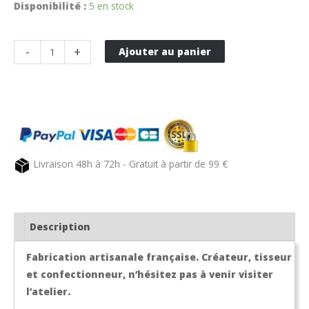
Disponibilité :
5 en stock
quantité
-
+
Ajouter au panier
de
Porte-
monnaie
en
Jean
Livraison 48h à 72h - Gratuit à partir de 99 €
Description
Fabrication artisanale française. Créateur, tisseur
et confectionneur, n’hésitez pas à venir visiter
l’atelier.