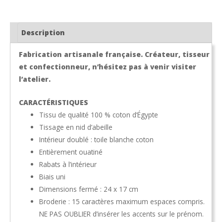
d'abeille
étain
broderie
Description
lapin
Fabrication artisanale française. Créateur, tisseur
et confectionneur, n’hésitez pas à venir visiter
l’atelier.
CARACTÉRISTIQUES
Tissu de qualité 100 % coton d’Égypte
Tissage en nid d’abeille
Intérieur doublé : toile blanche coton
Entièrement ouatiné
Rabats à l’intérieur
Biais uni
Dimensions fermé : 24 x 17 cm
Broderie : 15 caractères maximum espaces compris.
NE PAS OUBLIER d’insérer les accents sur le prénom.