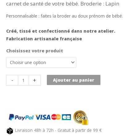
carnet de santé de votre bébé. Broderie : Lapin
Personnalisable : faites la broder au doux prénom de bébé.
Créé, tissé et confectionné dans notre atelier.
Fabrication artisanale française
Choisissez votre produit
quantité
-
+
Ajouter au panier
de
Protège
carnet
de
santé
en
Livraison 48h à 72h - Gratuit à partir de 99 €
nid