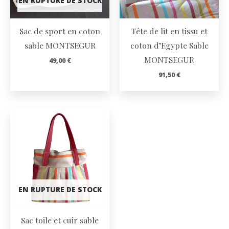
EN RUPTURE DE STOCK
Sac de sport en coton
Tête de lit en tissu et
sable MONTSEGUR
coton d’Egypte Sable
MONTSEGUR
49,00
€
91,50
€
EN RUPTURE DE STOCK
Sac toile et cuir sable