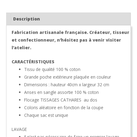
CATHARES
Description
Fabrication artisanale française. Créateur, tisseur
et confectionneur, n’hésitez pas à venir visiter
l’atelier.
CARACTÉRISTIQUES
Tissu de qualité 100 % coton
Grande poche extérieure plaquée en couleur
Dimensions : hauteur 40cm x largeur 32 cm
Anses en sangle assortie 100 % coton
Flocage TISSAGES CATHARES au dos
Coloris aléatoire en fonction de la coupe
Chaque sac est unique
LAVAGE
Il n’est pas nécessaire de faire un premier lavage