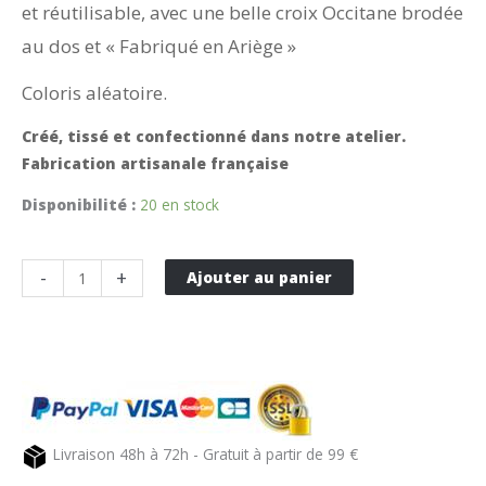
et réutilisable, avec une belle croix Occitane brodée
au dos et « Fabriqué en Ariège »
Coloris aléatoire.
Créé, tissé et confectionné dans notre atelier.
Fabrication artisanale française
Disponibilité :
20 en stock
quantité
-
+
Ajouter au panier
de
Sac
de
courses
réutilisable
floqué
Livraison 48h à 72h - Gratuit à partir de 99 €
TISSAGES