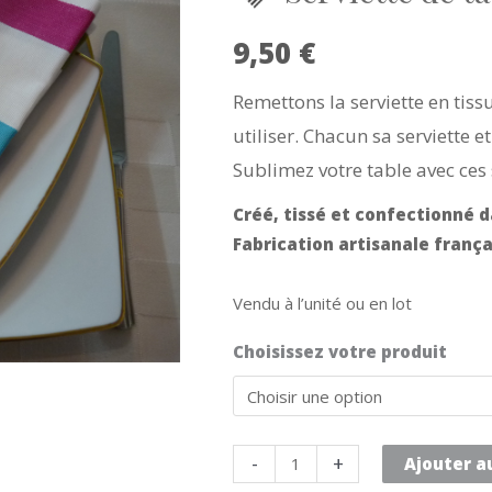
9,50
€
Remettons la serviette en tiss
utiliser. Chacun sa serviette e
Sublimez votre table avec ces s
Créé, tissé et confectionné d
Fabrication artisanale frança
Vendu à l’unité ou en lot
Choisissez votre produit
quantité
-
+
Ajouter a
de