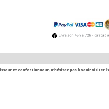
Serviette
de
table
blanc
MONTSEGUR
Livraison 48h à 72h - Gratuit à
sseur et confectionneur, n’hésitez pas à venir visiter l’