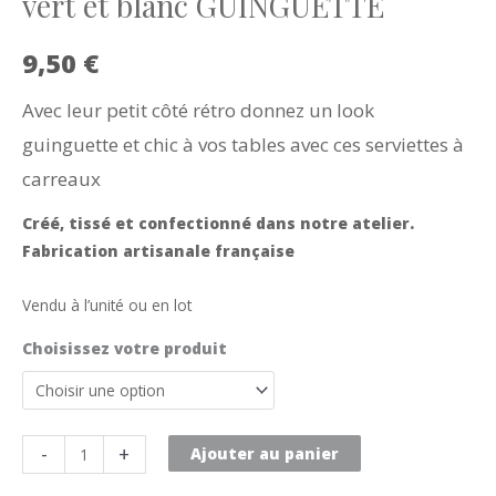
vert et blanc GUINGUETTE
9,50
€
Avec leur petit côté rétro donnez un look
guinguette et chic à vos tables avec ces serviettes à
carreaux
Créé, tissé et confectionné dans notre atelier.
Fabrication artisanale française
Vendu à l’unité ou en lot
Choisissez votre produit
quantité
-
+
Ajouter au panier
de