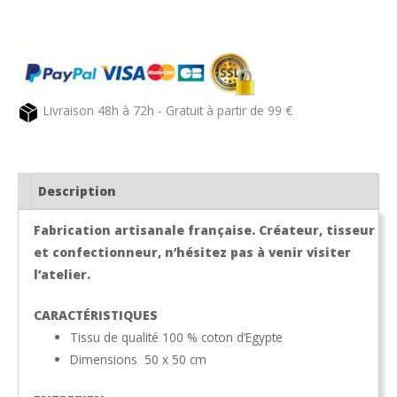
Serviette
de
table
carreaux
vert
Livraison 48h à 72h - Gratuit à partir de 99 €
et
blanc
GUINGUETTE
Description
Fabrication artisanale française. Créateur, tisseur
et confectionneur, n’hésitez pas à venir visiter
l’atelier.
CARACTÉRISTIQUES
Tissu de qualité 100 % coton d’Egypte
Dimensions 50 x 50 cm