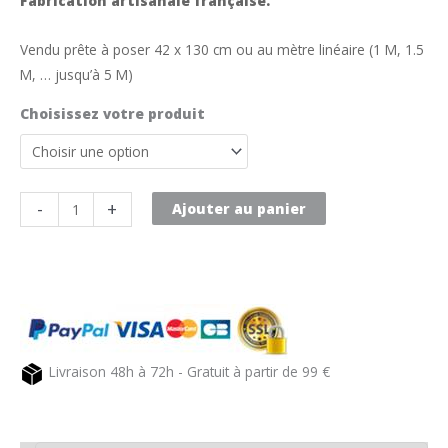
Fabrication artisanale française.
Vendu prête à poser 42 x 130 cm ou au mètre linéaire (1 M, 1.5
M, … jusqu’à 5 M)
Choisissez votre produit
quantité
-
+
Ajouter au panier
de
Toile
transat
au
mètre
AZUR
Livraison 48h à 72h - Gratuit à partir de 99 €