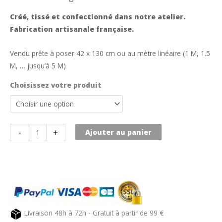
Créé, tissé et confectionné dans notre atelier.
Fabrication artisanale française.
Vendu prête à poser 42 x 130 cm ou au mètre linéaire (1 M, 1.5
M, … jusqu’à 5 M)
Choisissez votre produit
quantité
-
+
Ajouter au panier
de
Toile
transat
au
mètre
blanc
Livraison 48h à 72h - Gratuit à partir de 99 €
TUTTI