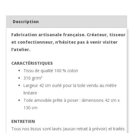
FRUTTI
Description
Fabrication artisanale française. Créateur, tisseur
et confectionneur, n’hésitez pas à venir visiter
l’atelier.
CARACTÉRISTIQUES
Tissu de qualité 100 % coton
310 gr/m²
Largeur 42 cm ourlé pour la toile vendu au mètre
linéaire
Toile amovible prête à poser : dimensions 42 cm x
130 cm
ENTRETIEN
Tous nos tissus sont lavés (aucun retrait à prévoir) et traités