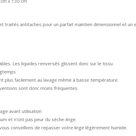
2 cm x 130 cm
et traités antitaches pour un parfait maintien dimensionnel et un e
ables. Les liquides renversés glissent donc sur le tissu.
ongtemps
tent plus facilement au lavage même à basse température.
terventions sont donc moins fréquentes.
age avant utilisation
um et n’ont pas peur du sèche-linge.
s vous conseillons de repasser votre linge légèrement humide.