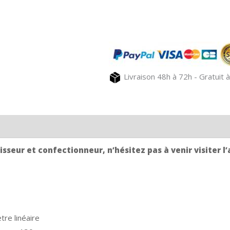
de
Toile
transat
au
mètre
INDIGO
Livraison 48h à 72h - Gratuit à
sseur et confectionneur, n’hésitez pas à venir visiter l’
tre linéaire