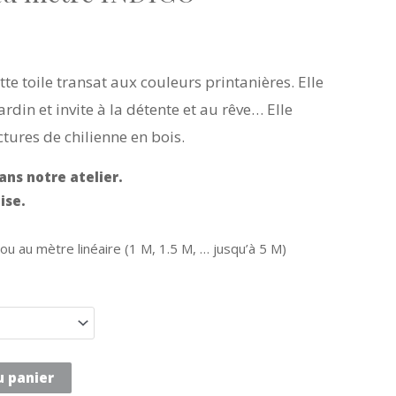
te toile transat aux couleurs printanières. Elle
rdin et invite à la détente et au rêve… Elle
ctures de chilienne en bois.
ans notre atelier.
ise.
u au mètre linéaire (1 M, 1.5 M, … jusqu’à 5 M)
u panier