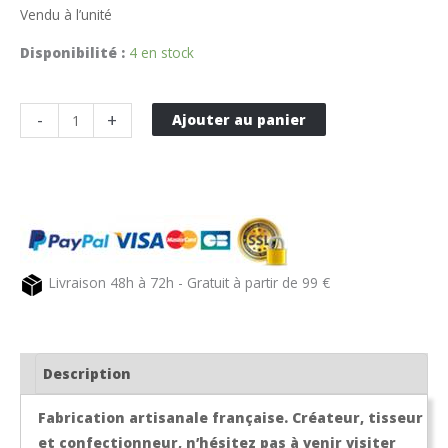
Vendu à l’unité
Disponibilité :
4 en stock
quantité
-
+
Ajouter au panier
de
Torchon
de
cuisine
vert
amande
Livraison 48h à 72h - Gratuit à partir de 99 €
PUIVERT
Description
Fabrication artisanale française. Créateur, tisseur
et confectionneur, n’hésitez pas à venir visiter