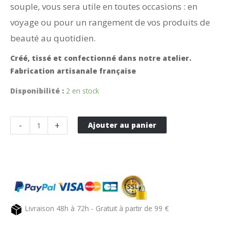
souple, vous sera utile en toutes occasions : en
voyage ou pour un rangement de vos produits de
beauté au quotidien.
Créé, tissé et confectionné dans notre atelier.
Fabrication artisanale française
Disponibilité :
2 en stock
quantité
-
+
Ajouter au panier
de
Trousse
de
toilette
enduite
fushia
Livraison 48h à 72h - Gratuit à partir de 99 €
PUIVERT