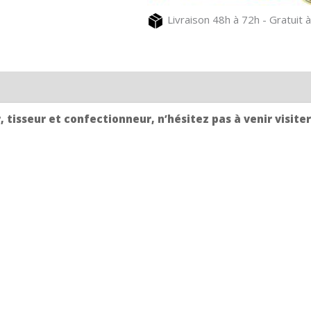
bleu
Livraison 48h à 72h - Gratuit à
et
cuir
tisseur et confectionneur, n’hésitez pas à venir visiter 