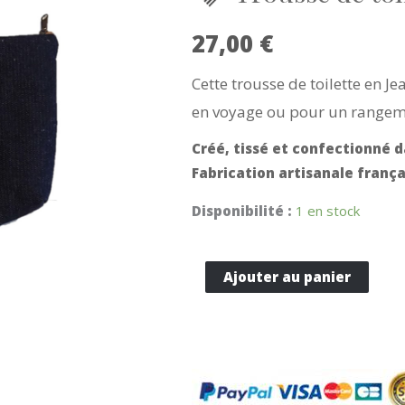
27,00
€
Cette trousse de toilette en Je
en voyage ou pour un rangeme
Créé, tissé et confectionné d
Fabrication artisanale frança
Disponibilité :
1 en stock
quantité
Ajouter au panier
de
Trousse
de
toilette
Jeans