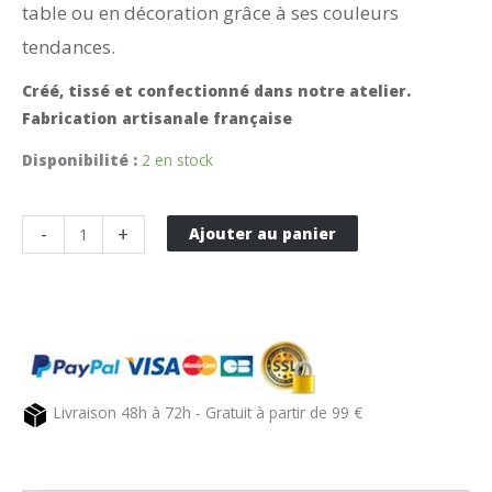
table ou en décoration grâce à ses couleurs
tendances.
Créé, tissé et confectionné dans notre atelier.
Fabrication artisanale française
Disponibilité :
2 en stock
quantité
-
+
Ajouter au panier
de
Chemin
de
table
en
coton
Livraison 48h à 72h - Gratuit à partir de 99 €
gris
et
fushia