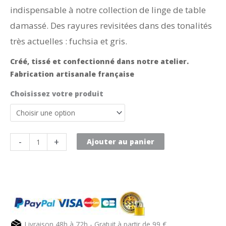
indispensable à notre collection de linge de table
damassé. Des rayures revisitées dans des tonalités
très actuelles : fuchsia et gris.
Créé, tissé et confectionné dans notre atelier.
Fabrication artisanale française
Choisissez votre produit
quantité
-
+
Ajouter au panier
de
Nappe
de
table
gris
et
Livraison 48h à 72h - Gratuit à partir de 99 €