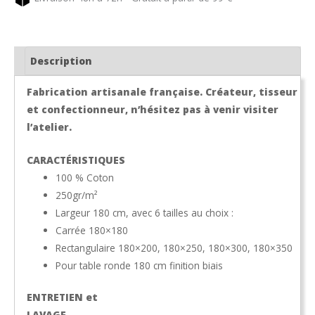
fuchsia
PUIVERT
Description
Fabrication artisanale française. Créateur, tisseur
et confectionneur, n’hésitez pas à venir visiter
l’atelier.
CARACTÉRISTIQUES
100 % Coton
250gr/m²
Largeur 180 cm, avec 6 tailles au choix :
Carrée 180×180
Rectangulaire 180×200, 180×250, 180×300, 180×350
Pour table ronde 180 cm finition biais
ENTRETIEN et
LAVAGE