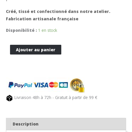
Créé, tissé et confectionné dans notre atelier.
Fabrication artisanale française
Disponibilité :
1 en stock
quantité
Ajouter au panier
de
Sac
de
sport
en
toile
Livraison 48h à 72h - Gratuit à partir de 99 €
bleu
CAMON
Description