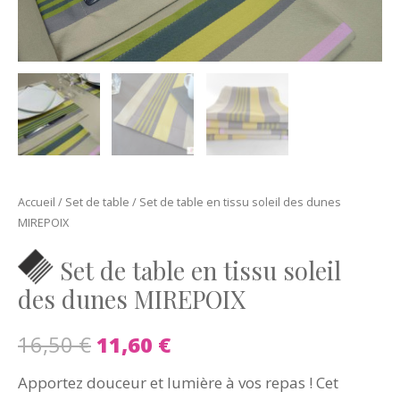
Accueil
/
Set de table
/ Set de table en tissu soleil des dunes
MIREPOIX
Set de table en tissu soleil
des dunes MIREPOIX
Le
Le
16,50
€
11,60
€
prix
prix
Apportez douceur et lumière à vos repas ! Cet