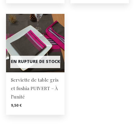
EN RUPTURE DE STOCK
Serviette de table gris
et fushia PUIVERT – À
l’unité
9,50
€