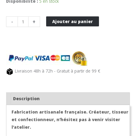
Disponibilité :
5 en stock
quantité
-
+
Ajouter au panier
de
Set
de
table
en
tissu
Livraison 48h à 72h - Gratuit à partir de 99 €
gris
et
fuchsia
PUIVERT
Description
Fabrication artisanale française. Créateur, tisseur
et confectionneur, n’hésitez pas à venir visiter
l’atelier.