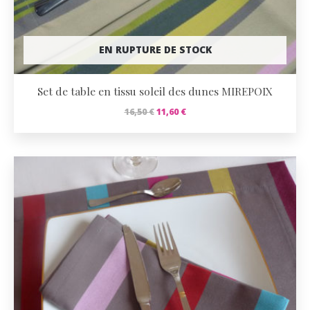
EN RUPTURE DE STOCK
Set de table en tissu soleil des dunes MIREPOIX
Le
Le
16,50
€
11,60
€
prix
prix
initial
actuel
était :
est :
16,50 €.
11,60 €.