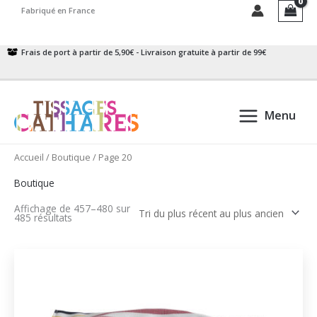
Aller
Fabriqué en France
au
contenu
Frais de port à partir de 5,90€ - Livraison gratuite à partir de 99€
Menu
Accueil
/
Boutique
/ Page 20
Boutique
Affichage de 457–480 sur
Trié
485 résultats
du
plus
récent
au
plus
ancien