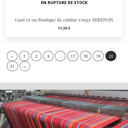
EN RUPTURE DE STOCK
Gant et/ou Manique de cuisine rouge MIREPOIX
11,50
€
←
1
2
3
…
17
18
19
20
21
→